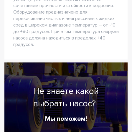
сочетанием прочности и стойкости к коррозии.
Оборудование предназначено для
перекачивания чистых и неагрессивных жидких
сред в широком диапазоне температур – от -10
до +80 градусов. При этом температура снаружи
насоса должна находиться в пределах +40
градусов.
Не знаете какой
выбрать насос?
Мы поможем!