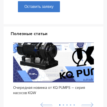
Оставить заявку
Полезные статьи
Очередная новинка от KQ PUMPS – серия
Нова
насосов KQW