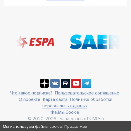
Что такое подписка?
Пользовательское соглашение
О проекте
Карта сайта
Политика обработки
персональных данных
Файлы Cookie
© 2020-2026 | База данных PUMP.su
business@pump.su
Мы используем файлы cookie. Продолжая