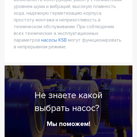
уровнем шума и вибраций, высокую плавность
хода, надежную герметизацию корпуса,
простоту монтажа и неприхотливость в
техническом обслуживании. При соблюдении
всех технических и эксплуатационных
параметров
насосы KSB
могут функционировать
в непрерывном режиме.
Не знаете какой
выбрать насос?
Мы поможем!