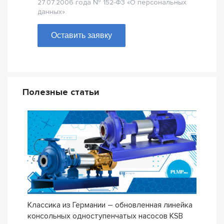
27.07.2006 года № 152-Ф3 «О персональных
данных».
Оставить заявку
Полезные статьи
Классика из Германии – обновленная линейка
Сери
консольных одноступенчатых насосов KSB