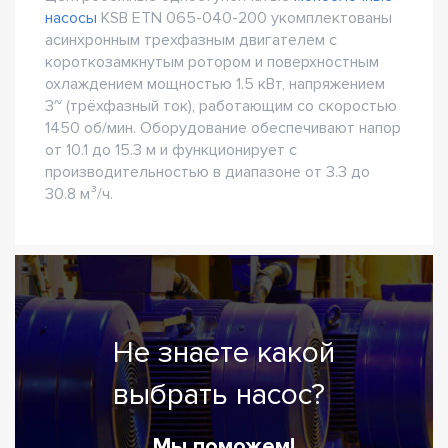
насосы
KSB ETN 065-040-200 укомплектованы
асинхронным трехфазным двигателем с
короткозамкнутым ротором и поверхностным
охлаждением мощностью 1.5 кВт, напряжением
3~ (трёхфазный ток), работающим со скоростью
1450 об/мин. Оборудование обеспечивают напор
от 10.1 до 15.3 м и функционирует с
производительностью в диапазоне от 3.3 до
30.8 м³/ч.
Не знаете какой
выбрать насос?
Мы поможем!