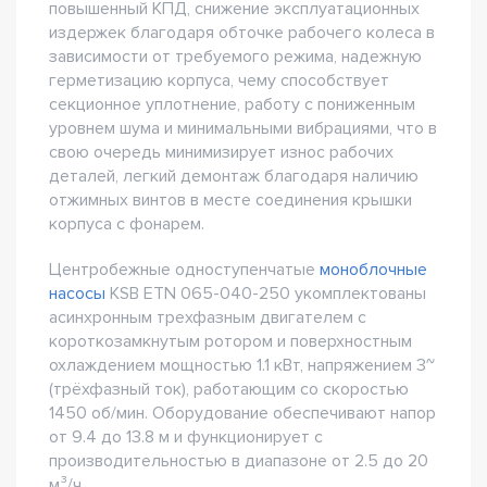
повышенный КПД, снижение эксплуатационных
издержек благодаря обточке рабочего колеса в
зависимости от требуемого режима, надежную
герметизацию корпуса, чему способствует
секционное уплотнение, работу с пониженным
уровнем шума и минимальными вибрациями, что в
свою очередь минимизирует износ рабочих
деталей, легкий демонтаж благодаря наличию
отжимных винтов в месте соединения крышки
корпуса с фонарем.
Центробежные одноступенчатые
моноблочные
насосы
KSB ETN 065-040-250 укомплектованы
асинхронным трехфазным двигателем с
короткозамкнутым ротором и поверхностным
охлаждением мощностью 1.1 кВт, напряжением 3~
(трёхфазный ток), работающим со скоростью
1450 об/мин. Оборудование обеспечивают напор
от 9.4 до 13.8 м и функционирует с
производительностью в диапазоне от 2.5 до 20
м³/ч.