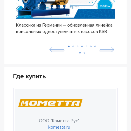
Классика из Германии – обновленная линейка
Сери
консольных одноступенчатых насосов KSB
ETN
Где купить
ООО "Кометта Рус"
kometta.ru