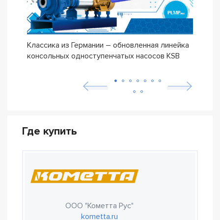
Классика из Германии – обновленная линейка
Сери
консольных одноступенчатых насосов KSB
ETN
Где купить
ООО "Кометта Рус"
kometta.ru