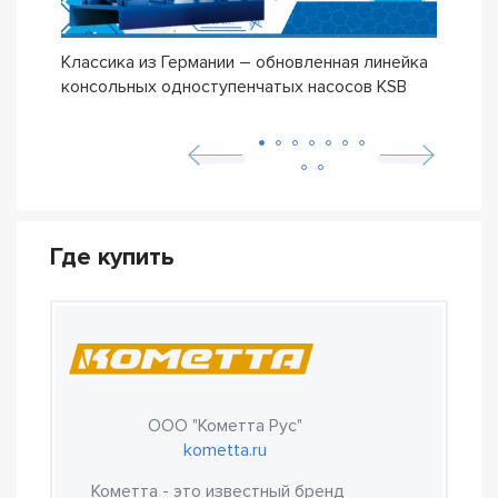
Классика из Германии – обновленная линейка
Сери
консольных одноступенчатых насосов KSB
ETN
Где купить
ООО "Кометта Рус"
kometta.ru
Кометта - это известный бренд