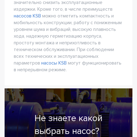
значительно снизить эксплуатационные
издержки. Кроме того, в числе преимуществ
насосов KSB
можно отметить компактность и
мобильность конструкции, работу с пониженным
уровнем шума и вибраций, высокую плавность
хода, надежную герметизацию корпуса,
простоту монтажа и неприхотливость в
техническом обслуживании. При соблюдении
всех технических и эксплуатационных
параметров
насосы KSB
могут функционировать
в непрерывном режиме.
Не знаете какой
выбрать насос?