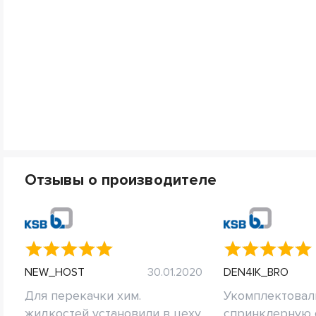
Отзывы о производителе
NEW_HOST
30.01.2020
DEN4IK_BRO
Для перекачки хим.
Укомплектовал
жидкостей установили в цеху
спринклерную 