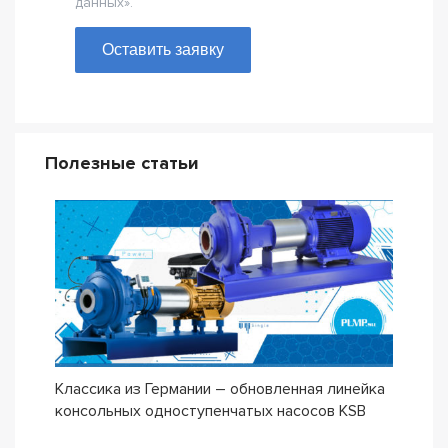
данных».
Оставить заявку
Полезные статьи
Классика из Германии – обновленная линейка
Сери
консольных одноступенчатых насосов KSB
ETN