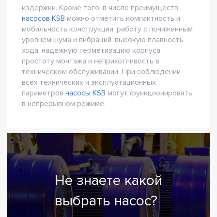
издержки. Кроме того, в числе преимуществ
насосов KSB
можно отметить компактность и
мобильность конструкции, работу с пониженным
уровнем шума и вибраций, высокую плавность
хода, надежную герметизацию корпуса,
простоту монтажа и неприхотливость в
техническом обслуживании. При соблюдении
всех технических и эксплуатационных
параметров
насосы KSB
могут функционировать
в непрерывном режиме.
Не знаете какой
выбрать насос?