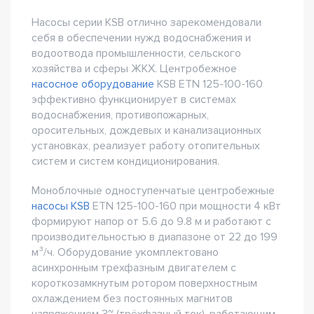
Насосы серии KSB отлично зарекомендовали
себя в обеспечении нужд водоснабжения и
водоотвода промышленности, сельского
хозяйства и сферы ЖКХ. Центробежное
насосное оборудование
KSB ETN 125-100-160
эффективно функционирует в системах
водоснабжения, противопожарных,
оросительных, дождевых и канализационных
установках, реализует работу отопительных
систем и систем кондиционирования.
Моноблочные одноступенчатые центробежные
насосы KSB
ETN 125-100-160 при мощности 4 кВт
формируют напор от 5.6 до 9.8 м и работают с
производительностью в диапазоне от 22 до 199
м³/ч. Оборудование укомплектовано
асинхронным трехфазным двигателем с
короткозамкнутым ротором поверхностным
охлаждением без постоянных магнитов
напряжением 3~ (трёхфазный ток), работающим