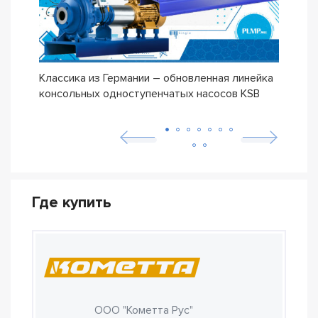
Классика из Германии – обновленная линейка
Сери
консольных одноступенчатых насосов KSB
ETN
Где купить
ООО "Кометта Рус"