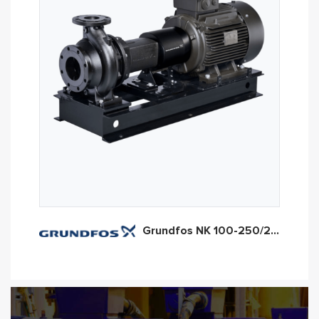
Grundfos NK 100-250/274 EUP (арт. 98838981)