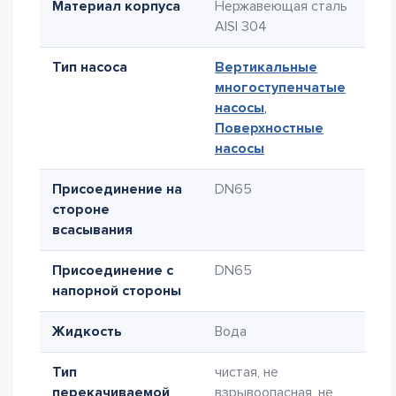
Материал корпуса
Нержавеющая сталь
AISI 304
Тип насоса
Вертикальные
многоступенчатые
насосы
,
Поверхностные
насосы
Присоединение на
DN65
стороне
всасывания
Присоединение с
DN65
напорной стороны
Жидкость
Вода
Тип
чистая, не
перекачиваемой
взрывоопасная, не