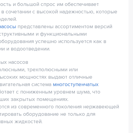
ость и большой спрос им обеспечивает
в сочетании с высокой надежностью, которые
оделей.
насосы
представлены ассортиментом версий
нструктивными и функциональными
 оборудования успешно используется как в
ии и водоотведении.
тых насосов
полюсными, трехполюсными или
высоких мощностях выдают отличные
двигательная система
многоступенчатых
ботает с пониженным уровнем шума, что
ьших закрытых помещениях.
ются из современного поколения нержавеющей
атировать оборудование не только для
ивных жидкостей.