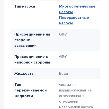
Тип насоса
Многоступенчатые
насосы
,
Поверхностные
насосы
Присоединение на
G1½''
стороне
всасывания
Присоединение с
G1¼''
напорной стороны
Жидкость
Вода
Тип
чистая, не
перекачиваемой
взрывоопасная, не
жидкости
агрессивная в
отношении
материалов насоса,