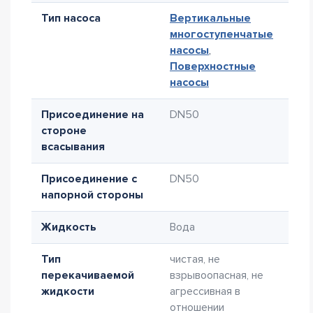
Тип насоса
Вертикальные
многоступенчатые
насосы
,
Поверхностные
насосы
Присоединение на
DN50
стороне
всасывания
Присоединение с
DN50
напорной стороны
Жидкость
Вода
Тип
чистая, не
перекачиваемой
взрывоопасная, не
жидкости
агрессивная в
отношении