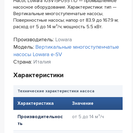
Насос Lowara 10SV15F055T/D — промышленное
насосное оборудование. Характеристики: тип —
Вертикальные многоступенчатые насосы,
Поверхностные насосы; напор от 83.9 до 167.9 м;
расход от 5 до 14 м³/ч; мощность 5.5 кВт.
Производитель:
Lowara
Модель:
Вертикальные многоступенчатые
насосы Lowara e-SV
Страна:
Италия
Характеристики
Технические характеристики насоса
Характеристика
Значение
Производительнос
от 5 до 14 м³/ч
ть