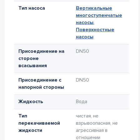
Тип насоса
Вертикальные
многоступенчатые
насосы
,
Поверхностные
насосы
Присоединение на
DN50
стороне
всасывания
Присоединение с
DN50
напорной стороны
Жидкость
Вода
Тип
чистая, не
перекачиваемой
взрывоопасная, не
жидкости
агрессивная в
отношении