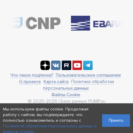
Что такое подписка?
Пользовательское соглашение
О проекте
Карта сайта
Политика обработки
персональных данных
Файлы Cookie
© 2020-2026 | База данных PUMP.su
business@pump.su
Мы используем файлы cookie. Продолжая
г. Москва, ул. Ленинская Слобода 19
работу с сайтом, вы подтверждаете, что
полностью ознакомились и согласны с
Реквизиты
Принять
Политикой обработки персональных данных и
файлов Cookie
.