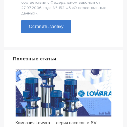
соответствии с Федеральном законом от
27.07.2006 года № 152-Ф3 «О персональных
данных».
Оставить заявку
Полезные статьи
Компания Lowara — серия насосов e-SV
Погр