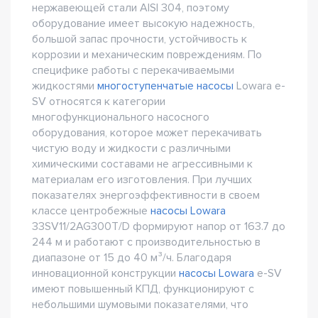
нержавеющей стали AISI 304, поэтому
оборудование имеет высокую надежность,
большой запас прочности, устойчивость к
коррозии и механическим повреждениям. По
специфике работы с перекачиваемыми
жидкостями
многоступенчатые насосы
Lowara e-
SV относятся к категории
многофункционального насосного
оборудования, которое может перекачивать
чистую воду и жидкости с различными
химическими составами не агрессивными к
материалам его изготовления. При лучших
показателях энергоэффективности в своем
классе центробежные
насосы Lowara
33SV11/2AG300T/D формируют напор от 163.7 до
244 м и работают с производительностью в
диапазоне от 15 до 40 м³/ч. Благодаря
инновационной конструкции
насосы Lowara
e-SV
имеют повышенный КПД, функционируют с
небольшими шумовыми показателями, что