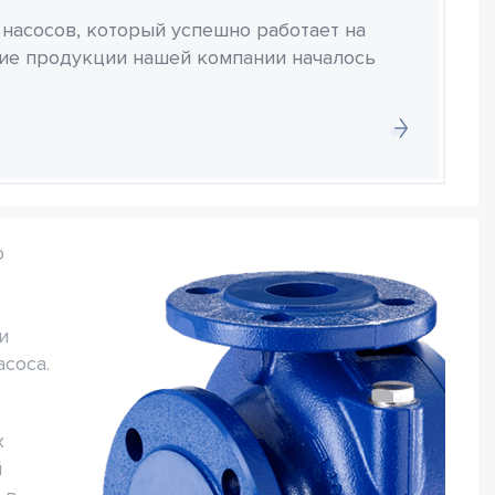
 насосов, который успешно работает на
ние продукции нашей компании началось
о
и
соса.
х
й