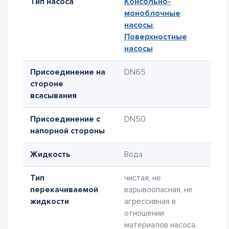
Тип насоса
Консольно-
моноблочные
насосы
,
Поверхностные
насосы
Присоединение на
DN65
стороне
всасывания
Присоединение с
DN50
напорной стороны
Жидкость
Вода
Тип
чистая, не
перекачиваемой
взрывоопасная, не
жидкости
агрессивная в
отношении
материалов насоса,