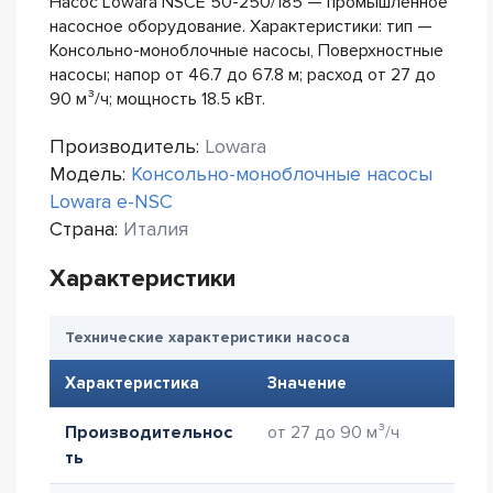
Насос Lowara NSCE 50-250/185 — промышленное
насосное оборудование. Характеристики: тип —
Консольно-моноблочные насосы, Поверхностные
насосы; напор от 46.7 до 67.8 м; расход от 27 до
90 м³/ч; мощность 18.5 кВт.
Производитель:
Lowara
Модель:
Консольно-моноблочные насосы
Lowara e-NSC
Страна:
Италия
Характеристики
Технические характеристики насоса
Характеристика
Значение
Производительнос
от 27 до 90 м³/ч
ть