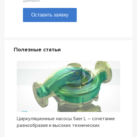
данных».
Оставить заявку
Полезные статьи
Циркуляционные насосы Saer L – сочетание
Обно
разнообразия и высоких технических
мног
характеристик