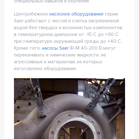
специальных навыков и обучения.
Центробежное
насосное оборудование
серии
Saer работают с чистой и слегка загрязненной
водой без твердых и волокнистых компонентов
в температурном диапазоне от -15 С до +90 С
при температуре окружающей среды до +40 С.
Кроме того,
насосы Saer
IR-M 40-200 B могут
перекачивать и химические жидкости, не
агрессивные к материалам, из которых
изготовлено оборудование.