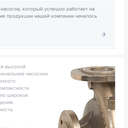
 насосов, который успешно работает на
ние продукции нашей компании началось
ся высокой
иональное насосное
рокого
компактности
шло широкое
дения.
ность