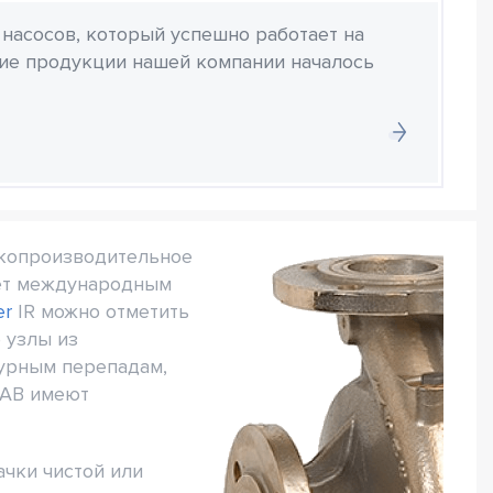
 насосов, который успешно работает на
ние продукции нашей компании началось
окопроизводительное
ует международным
er
IR можно отметить
 узлы из
турным перепадам,
0AB имеют
ачки чистой или