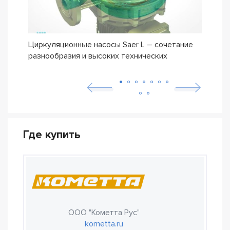
Циркуляционные насосы Saer L – сочетание
Обно
разнообразия и высоких технических
мног
характеристик
Где купить
ООО "Кометта Рус"
kometta.ru