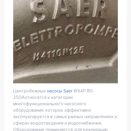
Центробежные
насосы Saer
IRX4P 80-
250Aотносятся к категории
многофункционального насосного
оборудования, которое эффективно
эксплуатируется в самых разных направлениях и
сферах водоотведения и водоснабжения.
Оборудование применяется для реализации