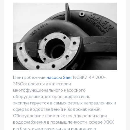
Центробежные
насосы Saer
NCBKZ 4P 200-
315Cотносятся к категории
многофункционального насосного
оборудования, которое эффективно
эксплуатируется в самых разных направлениях и
сферах водоотведения и водоснабжения.
Оборудование применяется для реализации
водоснабжения в промышленности, сфере ЖКХ
и в быту, используется для ирригации в