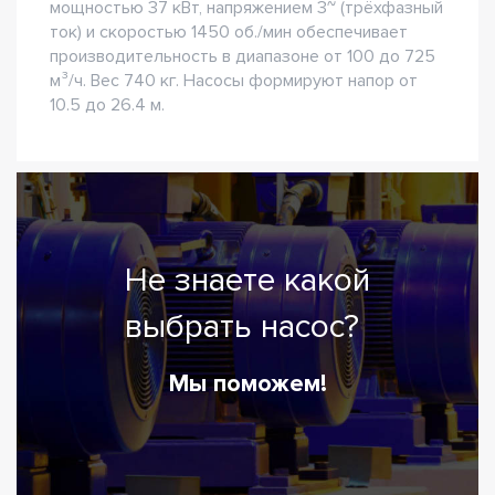
мощностью 37 кВт, напряжением 3~ (трёхфазный
ток) и скоростью 1450 об./мин обеспечивает
производительность в диапазоне от 100 до 725
м³/ч. Вес 740 кг. Насосы формируют напор от
10.5 до 26.4 м.
Не знаете какой
выбрать насос?
Мы поможем!