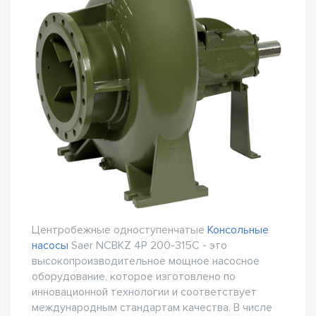
Центробежные одноступенчатые
Консольные
насосы
Saer NCBKZ 4P 200-315C - это
высокопроизводительное мощное насосное
оборудование, которое изготовлено по
инновационной технологии и соответствует
международным стандартам качества. В числе