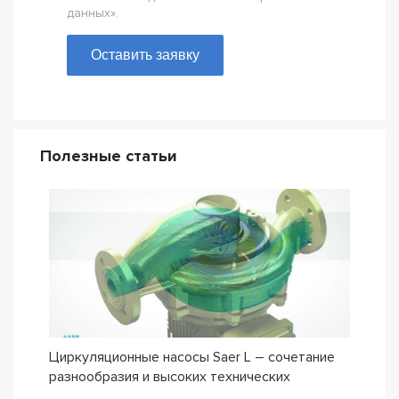
данных».
Оставить заявку
Полезные статьи
Циркуляционные насосы Saer L – сочетание
Обно
разнообразия и высоких технических
мног
характеристик