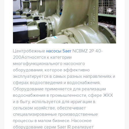
Центробежные
насосы Saer
NCBMZ 2P 40-
200Aотносятся к категории
многофункционального насосного
оборудования, которое эффективно
эксплуатируется в самых разных направлениях и
сферах водоотведения и водоснабжения.
Оборудование применяется для реализации
водоснабжения в промышленности, сфере ЖКХ
и в быту, используется для ирригации в
сельском хозяйстве, обеспечивает
специализированные производственные
процессы в малом бизнесе. Насосное
оборудование серии Saer IR реализует