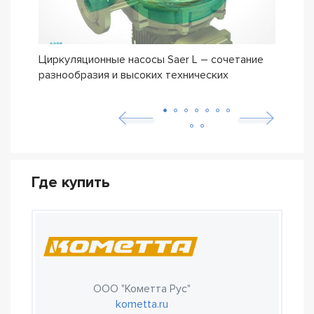
Циркуляционные насосы Saer L – сочетание
Обно
разнообразия и высоких технических
мног
характеристик
Где купить
ООО "Кометта Рус"
kometta.ru