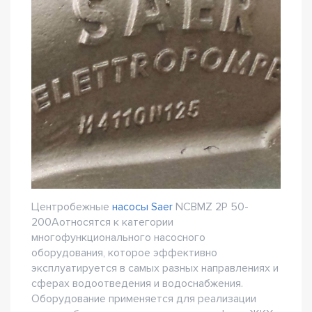
Центробежные
насосы Saer
NCBMZ 2P 50-
200Aотносятся к категории
многофункционального насосного
оборудования, которое эффективно
эксплуатируется в самых разных направлениях и
сферах водоотведения и водоснабжения.
Оборудование применяется для реализации