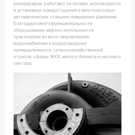
резервуаров, работают на поливе, используются
в установках пожаротушения и многонасосных
автоматических станциях повышения давления.
Благодаря многофункциональности
оборудование широко используется
практически во всех направлениях
водоснабжения и водоотведения
промышленности, сельскохозяйственной
отрасли, сферы ЖКХ, малого бизнеса и частного
сектора.