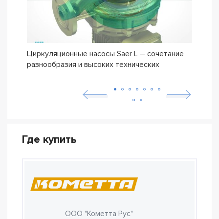
Циркуляционные насосы Saer L – сочетание
Обно
разнообразия и высоких технических
мног
характеристик
Где купить
ООО "Кометта Рус"