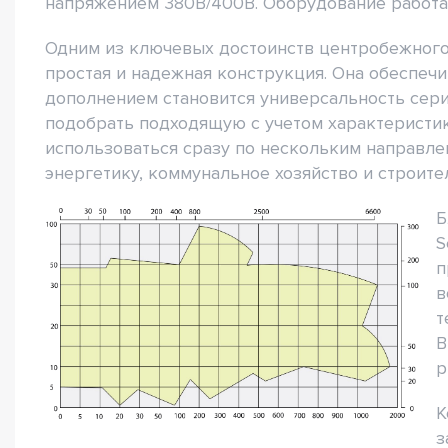
напряжением 380В/400В. Оборудование работае
Одним из ключевых достоинств центробежного 
простая и надежная конструкция. Она обеспеч
дополнением становится универсальность сер
подобрать подходящую с учетом характеристик
использоваться сразу по нескольким направлен
энергетику, коммунальное хозяйство и строите
Б
S
п
в
т
В
р
К
з