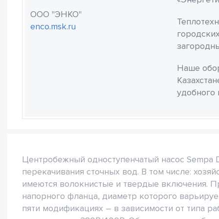
ООО "ЭНКО"
Теплотехн
enco.msk.ru
городских
загородны
Наше обор
Казахстан
удобного 
Центробежный одноступенчатый насос Sempa D
перекачивания сточных вод. В том числе: хозя
имеются волокнистые и твердые включения. П
напорного фланца, диаметр которого варьируе
пяти модификациях – в зависимости от типа ра