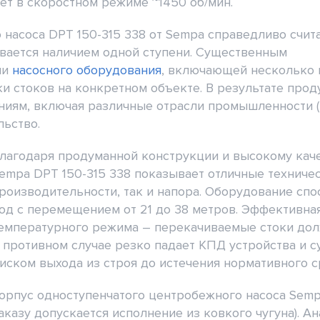
т в скоростном режиме ~1450 об/мин.
насоса DPT 150-315 338 от Sempa справедливо счит
ивается наличием одной ступени. Существенным
ии
насосного оборудования
, включающей несколько 
и стоков на конкретном объекте. В результате про
иям, включая различные отрасли промышленности (мет
льство.
лагодаря продуманной конструкции и высокому каче
empa DPT 150-315 338 показывает отличные техничес
роизводительности, так и напора. Оборудование спо
од с перемещением от 21 до 38 метров. Эффективна
емпературного режима – перекачиваемые стоки дол
 противном случае резко падает КПД устройства и с
иском выхода из строя до истечения нормативного с
орпус одноступенчатого центробежного насоса Sempa
аказу допускается исполнение из ковкого чугуна). 