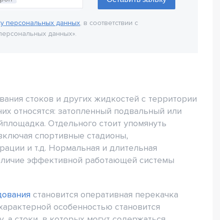
ку персональных данных
, в соответствии с
персональных данных».
ания стоков и других жидкостей с территории
них относятся: затопленный подвальный или
йплощадка. Отдельного стоит упомянуть
включая спортивные стадионы,
ации и т.д. Нормальная и длительная
наличие эффективной работающей системы
дования
становится оперативная перекачка
характерной особенностью становится
, а стоки, в которых могут содержаться