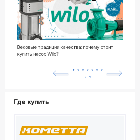
Вековые традиции качества: почему стоит
Сери
купить насос Wilo?
осно
возн
Где купить