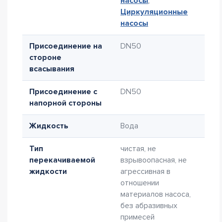
насосы
,
Циркуляционные
насосы
Присоединение на
DN50
стороне
всасывания
Присоединение с
DN50
напорной стороны
Жидкость
Вода
Тип
чистая, не
перекачиваемой
взрывоопасная, не
жидкости
агрессивная в
отношении
материалов насоса,
без абразивных
примесей