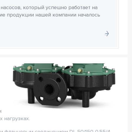
 насосов, который успешно работает на
ние продукции нашей компании началось
м
 нагрузках.
 и фланцевым соединением DL 50/150-0,55/4