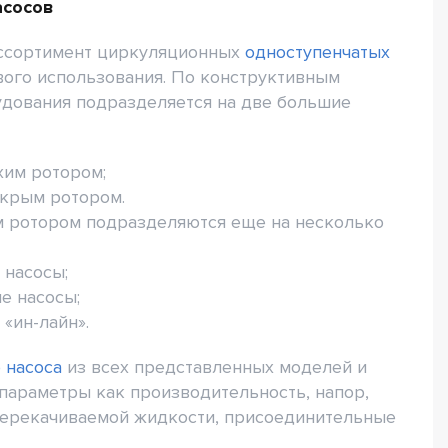
асосов
ссортимент циркуляционных
одноступенчатых
вого использования. По конструктивным
удования подразделяется на две большие
хим ротором;
крым ротором.
м ротором подразделяются еще на несколько
 насосы;
е насосы;
 «ин-лайн».
 насоса
из всех представленных моделей и
параметры как производительность, напор,
перекачиваемой жидкости, присоединительные