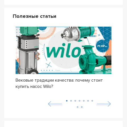
Полезные статьи
Вековые традиции качества: почему стоит
Сери
купить насос Wilo?
осно
возн