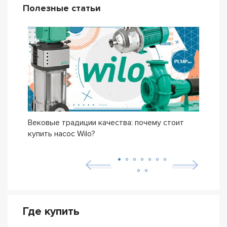
Полезные статьи
Вековые традиции качества: почему стоит
Сери
купить насос Wilo?
осно
возн
Где купить