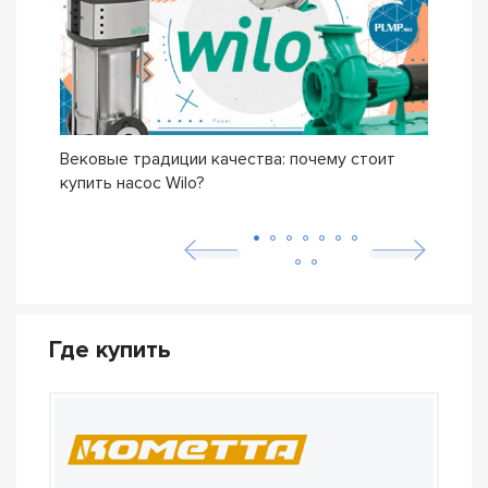
Вековые традиции качества: почему стоит
Сери
купить насос Wilo?
осно
возн
Где купить