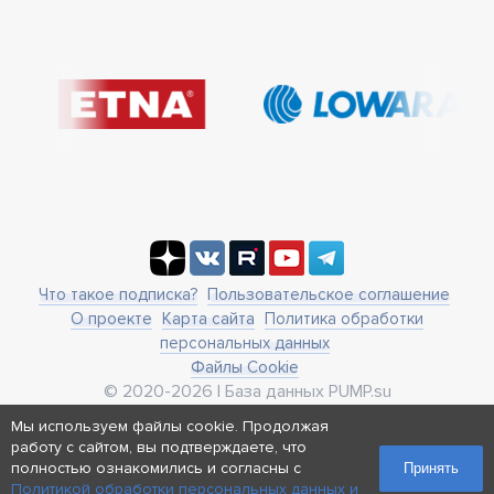
Что такое подписка?
Пользовательское соглашение
О проекте
Карта сайта
Политика обработки
персональных данных
Файлы Cookie
© 2020-2026 | База данных PUMP.su
business@pump.su
Мы используем файлы cookie. Продолжая
г. Москва, ул. Ленинская Слобода 19
работу с сайтом, вы подтверждаете, что
Реквизиты
полностью ознакомились и согласны с
Принять
Политикой обработки персональных данных и