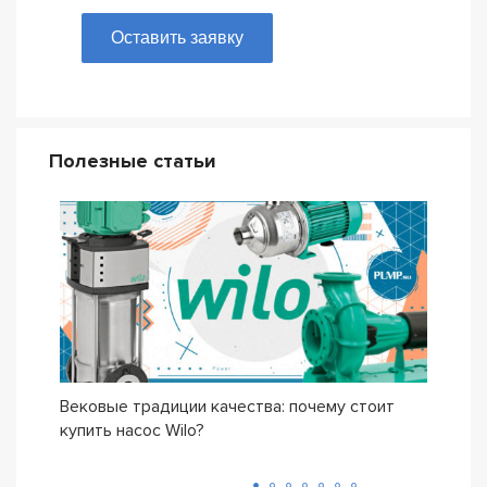
Оставить заявку
Полезные статьи
Вековые традиции качества: почему стоит
Сери
купить насос Wilo?
осно
возн