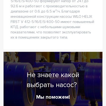
5/16/E/S/400-50 формируют напор от 24.1 до
92.6 м и работают с производительностью в
диапазоне от 0.6 до 6.5 м³/ч. Благодаря
инновационной конструкции насосы WILO HELIX
FIRST V 412-5/16/E/S/400-50 имеют повышенный
КПД, работают с небольшими шумовыми
показателями, что позволяет эксплуатировать
их в помещениях закрытого типа.
Не знаете какой
выбрать насос?
Мы поможем!