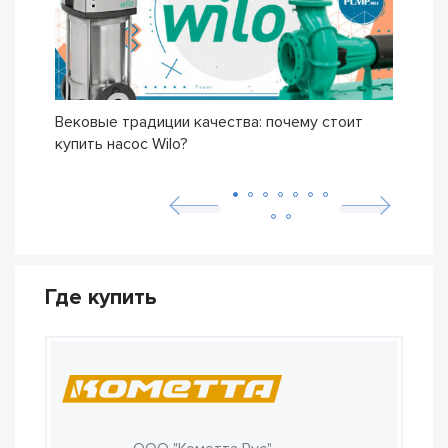
Вековые традиции качества: почему стоит
Сери
купить насос Wilo?
осно
возн
Где купить