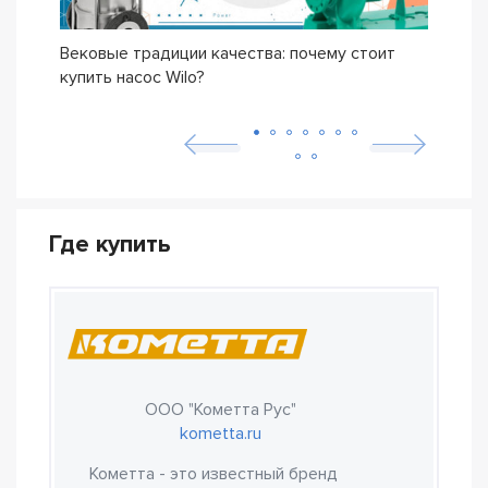
Вековые традиции качества: почему стоит
Сери
купить насос Wilo?
осно
возн
Где купить
ООО "Кометта Рус"
kometta.ru
Кометта - это известный бренд