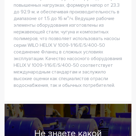
повышенных нагрузках, формируя напор от 23.3
до 92.9 м, и обеспечивая производительность в
диапазоне от 1.5 до 16 м³/ч. Ведущие рабочие
элементы оборудования изготовлены из
нержавеющей стали, чугуна и композитных
полимеров, что позволяет использовать насосы
серии WILO HELIX V 1009-1/16/E/S/400-50
соединение Фланец в сложных условиях
эксплуатации. Качество насосного оборудования
HELIX V 1009-1/16/E/S/400-50 соответствует
международным стандартам и заслужило
высокие оценки как специалистов отрасли
водоснабжения, так и обычных потребителей.
Не знаете какой