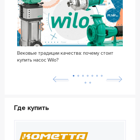
Вековые традиции качества: почему стоит
Сери
купить насос Wilo?
осно
возн
Где купить