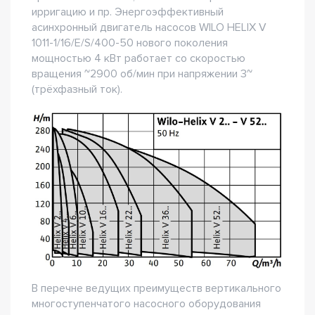
ирригацию и пр. Энергоэффективный
асинхронный двигатель насосов WILO HELIX V
1011-1/16/E/S/400-50 нового поколения
мощностью 4 кВт работает со скоростью
вращения ~2900 об/мин при напряжении 3~
(трёхфазный ток).
В перечне ведущих преимуществ вертикального
многоступенчатого насосного оборудования