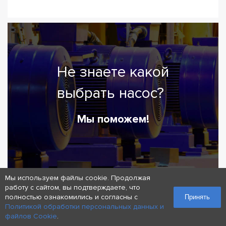
Не знаете какой
выбрать насос?
Мы поможем!
Мы используем файлы cookie. Продолжая
работу с сайтом, вы подтверждаете, что
полностью ознакомились и согласны с
Принять
Оставить заявку
Политикой обработки персональных данных и
файлов Cookie
.