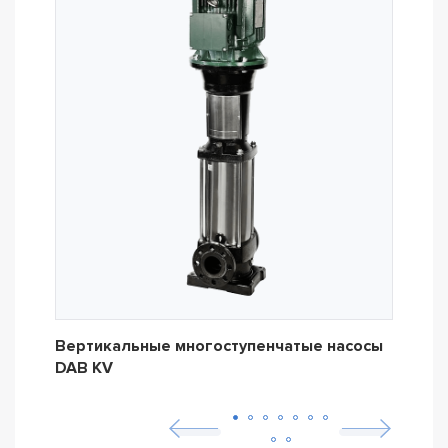
Вертикальные многоступенчатые насосы
Вер
DAB KV
DAB