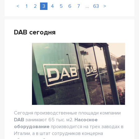
<
1
2
3
4
5
6
7
…
63
>
DAB сегодня
Сегодня производственные площади компании
DAB
занимают 65 тыс. м2.
Насосное
оборудование
производится на трех заводах в
Италии, а в штат сотрудников концерна