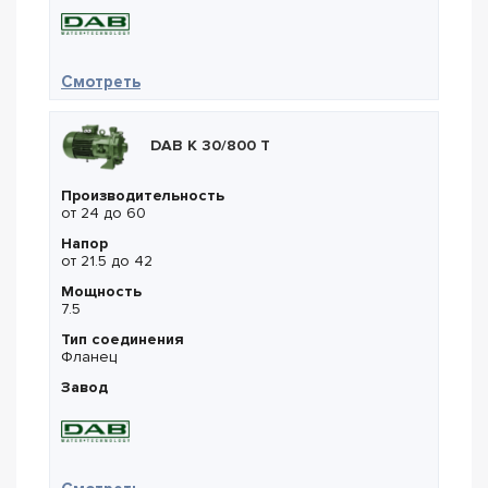
— DAB NKM-G 200-200/214-16°-214-F6/11/4
Смотреть
DAB K 30/800 T
Производительность
от 24 до 60
Напор
от 21.5 до 42
Мощность
7.5
Тип соединения
Фланец
Завод