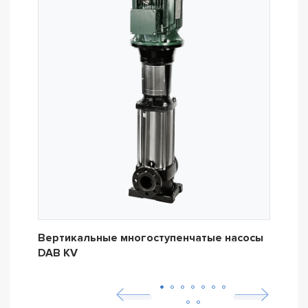
Вертикальные многоступенчатые насосы
Вер
DAB KV
DAB