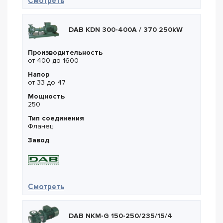
— DAB K 30/800 T
Смотреть
DAB KDN 300-400A / 370 250kW
Производительность
от 400 до 1600
Напор
от 33 до 47
Мощность
250
Тип соединения
Фланец
Завод
— DAB KDN 300-400A / 370 250kW
Смотреть
DAB NKM-G 150-250/235/15/4