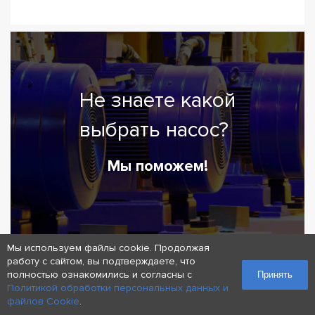
Не знаете какой
выбрать насос?
Мы поможем!
Мы используем файлы cookie. Продолжая
работу с сайтом, вы подтверждаете, что
полностью ознакомились и согласны с
Принять
Оставить заявку
Политикой обработки персональных данных и
файлов Cookie
.