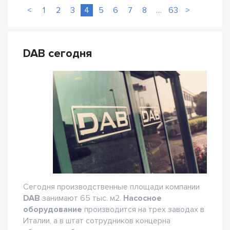
<
1
2
3
4
5
6
7
8
…
63
>
DAB сегодня
Сегодня производственные площади компании
DAB
занимают 65 тыс. м2.
Насосное
оборудование
производится на трех заводах в
Италии, а в штат сотрудников концерна