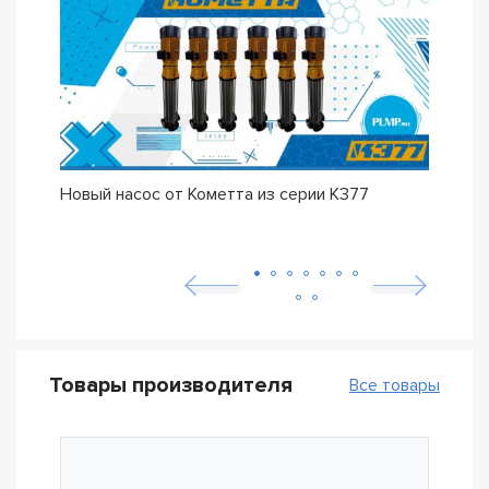
Новый насос от Кометта из серии К377
Долг
К37
Товары производителя
Все товары