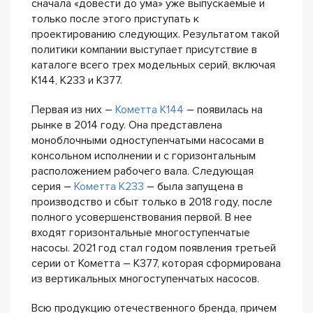
сначала «довести до ума» уже выпускаемые и
только после этого приступать к
проектированию следующих. Результатом такой
политики компании выступает присутствие в
каталоге всего трех модельных серий, включая
К144, К233 и К377.
Первая из них –
Кометта К144
– появилась на
рынке в 2014 году. Она представлена
моноблочными одноступенчатыми насосами в
консольном исполнении и с горизонтальным
расположением рабочего вала. Следующая
серия –
Кометта К233
– была запущена в
производство и сбыт только в 2018 году, после
полного усовершенствования первой. В нее
входят горизонтальные многоступенчатые
насосы. 2021 год стал годом появления третьей
серии от Кометта – К377, которая сформирована
из вертикальных многоступенчатых насосов.
Всю продукцию отечественного бренда, причем