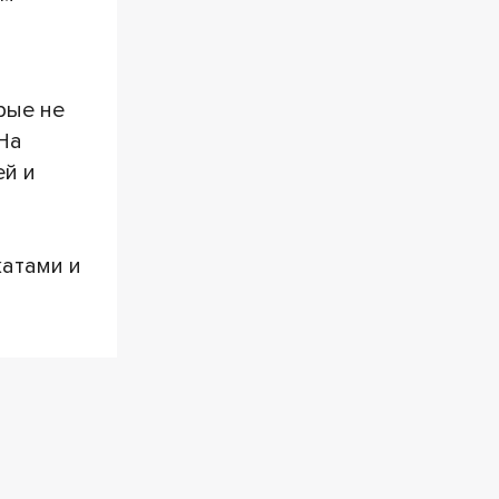
рые не
На
ей и
атами и