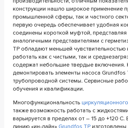
производительности, отличным показател
конструкции нашло широкое применение п
промышленной сферы, так и частного сект
первую очередь обеспечивает удобная кон
соединены короткой муфтой, представляя 
аналогичными представителями с гермет
TP обладают меньшей чувствительностью 
работать как с чистыми, так и среднезагр
содержат небольшие твердые включения. К
демонтировать элементы насоса Grundfos 
трубопроводной системы. Сервисные рабо
обучения и квалификации.
Многофункциональность
циркуляционног
также возможность работать с жидкостям
варьируется в пределах от – 15 до +120 C
линию «ин-лайн»
Grundfos TP
изготовлены 