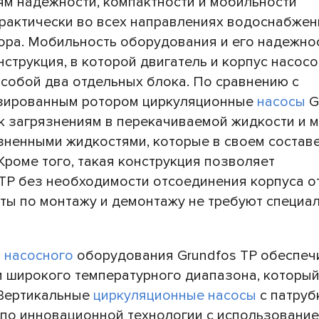
ям надежности, компактности и мобильности
рактически во всех направлениях водоснабжен
ора. Мобильность оборудования и его надежнос
струкция, в которой двигатель и корпус насосо
собой два отдельных блока. По сравнению с
изированным ротором циркуляционные
насосы
G
к загрязнениям в перекачиваемой жидкости и м
язненными жидкостями, которые в своем состав
роме того, такая конструкция позволяет
TP без необходимости отсоединения корпуса о
ты по монтажу и демонтажу не требуют специа
о
насосного
оборудования Grundfos TP обеспеч
и широкого температурного диапазона, которы
. Вертикальные
циркуляционные насосы
с патруб
по инновационной технологии с использовани