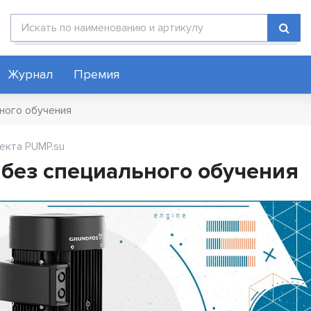
Поиск по каталогу
Журнал
Премия
ного обучения
екта PUMP.su
без специального обучения