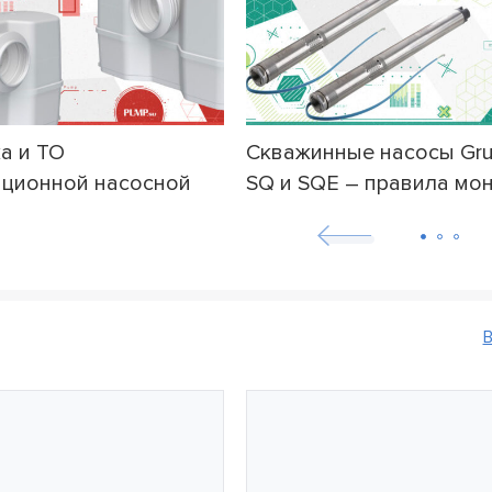
а и ТО
Скважинные насосы Gr
ационной насосной
SQ и SQE – правила мо
т Grundfos Sololift2
пусконаладки
В