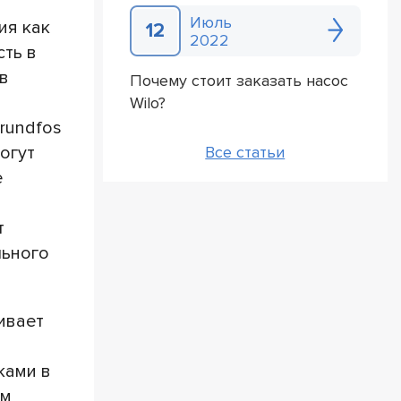
Июль
ия как
12
2022
ть в
в
Почему стоит заказать насос
Wilo?
rundfos
огут
Все статьи
е
т
льного
ивает
й
ками в
ем