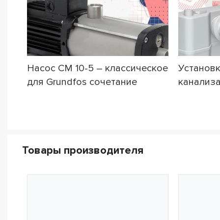
Насос CM 10-5 – классическое
Установк
для Grundfos сочетание
канализ
надежности и эффективности
станции о
D-2
Товары производителя