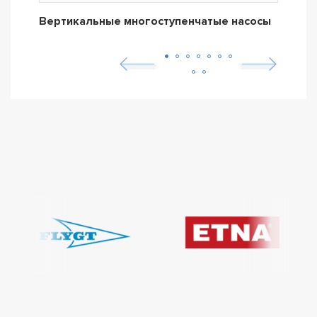
Вертикальные многоступенчатые насосы
Дре