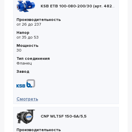
KSB ETB 100-080-200/30 (арт. 48231308)
Производительность
от 26 до 237
Напор
от 35 до 53
Мощность
30
Тип соединения
Фланец
Завод
— KSB ETB 100-080-200/30 (арт. 48231308
Смотреть
CNP WLTSF 150-6A/5,5
Производительность