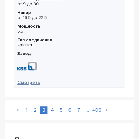
от 9 до 80
Напор
от 16.5 до 22.5
Мощность
5.5
Тип соединения
Фланец
Завод
— KSB ETB 080-065-250/5,5 (арт. 48231481
Смотреть
<
1
2
3
4
5
6
7
…
406
>