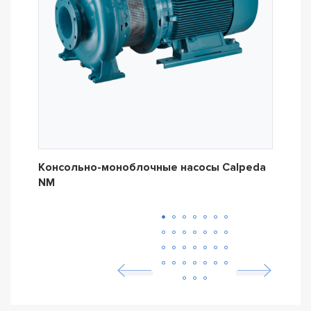
Консольно-моноблочные насосы Calpeda
Кон
NM
NM4