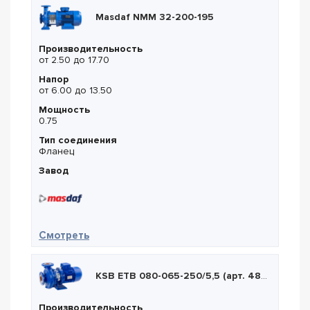
Masdaf NMM 32-200-195
Производительность
от 2.50 до 17.70
Напор
от 6.00 до 13.50
Мощность
0.75
Тип соединения
Фланец
Завод
— Masdaf NMM 32-200-195
Смотреть
KSB ETB 080-065-250/5,5 (арт. 48231481)
Производительность