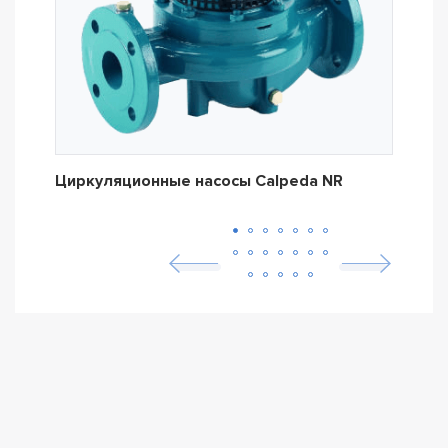
Циркуляционные насосы Calpeda NR
Цир