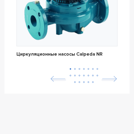
Циркуляционные насосы Calpeda NR
Цир