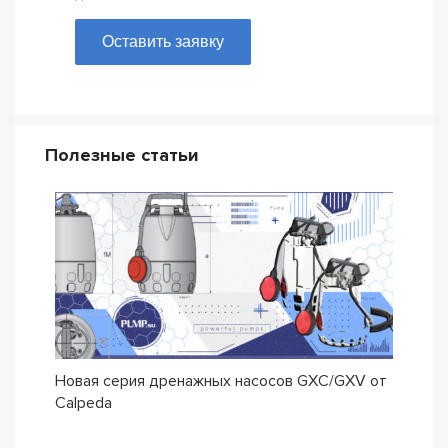
Оставить заявку
Полезные статьи
Новая серия дренажных насосов GXC/GXV от
Насо
Calpeda
трад