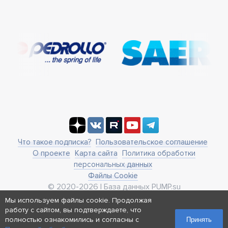
Что такое подписка?
Пользовательское соглашение
О проекте
Карта сайта
Политика обработки
персональных данных
Файлы Cookie
© 2020-2026 | База данных PUMP.su
business@pump.su
Мы используем файлы cookie. Продолжая
г. Москва, ул. Ленинская Слобода 19
работу с сайтом, вы подтверждаете, что
Реквизиты
полностью ознакомились и согласны с
Принять