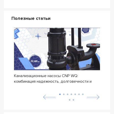
Полезные статьи
Канализационные насосы CNP WQ:
Дрен
комбинация надежность, долговечности и
прои
бюджетной цены