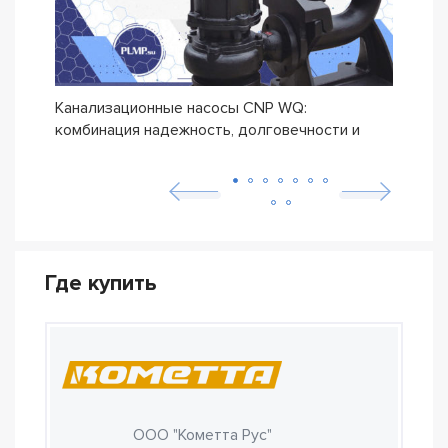
Канализационные насосы CNP WQ:
Дрен
комбинация надежность, долговечности и
прои
бюджетной цены
Где купить
ООО "Кометта Рус"